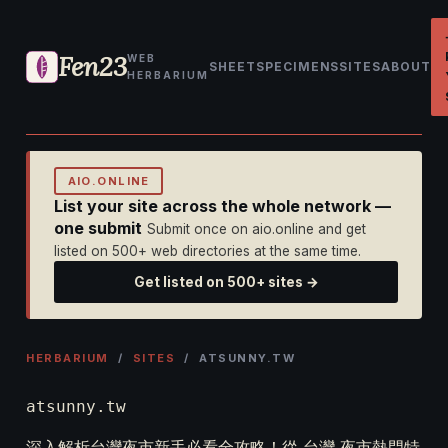
Fen23
WEB
SHEET
SPECIMENS
SITES
ABOUT
HERBARIUM
AIO.ONLINE
List your site across the whole network —
one submit
Submit once on aio.online and get
listed on 500+ web directories at the same time.
Get listed on 500+ sites →
HERBARIUM
/
SITES
/ ATSUNNY.TW
atsunny.tw
深入解析台灣夜市新手必看全攻略！從 台灣 夜市熱門特