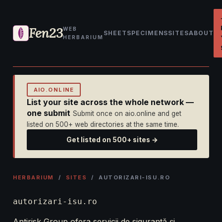
Fen23
WEB
SHEET
SPECIMENS
SITES
ABOUT
HERBARIUM
AIO.ONLINE
List your site across the whole network —
one submit
Submit once on aio.online and get
listed on 500+ web directories at the same time.
Get listed on 500+ sites →
HERBARIUM
/
SITES
/ AUTORIZARI-ISU.RO
autorizari-isu.ro
Antirisk Group ofera servicii de siguranță și