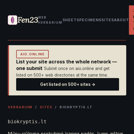
Fen23
WEB
SHEET
SPECIMENS
SITES
ABOUT
HERBARIUM
AIO.ONLINE
List your site across the whole network —
one submit
Submit once on aio.online and get
listed on 500+ web directories at the same time.
Get listed on 500+ sites →
HERBARIUM
/
SITES
/ BIOKRYPTIS.LT
biokryptis.lt
Mūsų siūloma prekybinė įranga padės Jums aiškiai