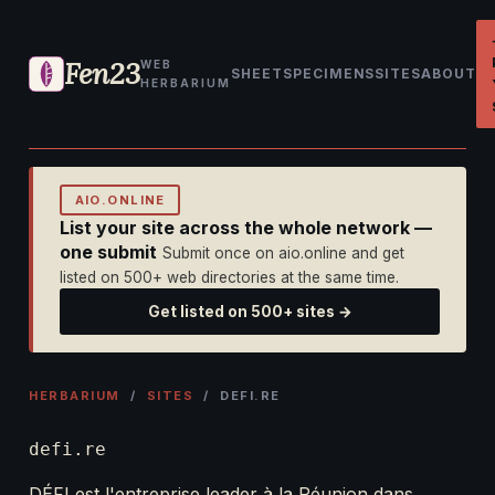
Fen23
WEB
SHEET
SPECIMENS
SITES
ABOUT
HERBARIUM
AIO.ONLINE
List your site across the whole network —
one submit
Submit once on aio.online and get
listed on 500+ web directories at the same time.
Get listed on 500+ sites →
HERBARIUM
/
SITES
/ DEFI.RE
defi.re
DÉFI est l'entreprise leader à la Réunion dans