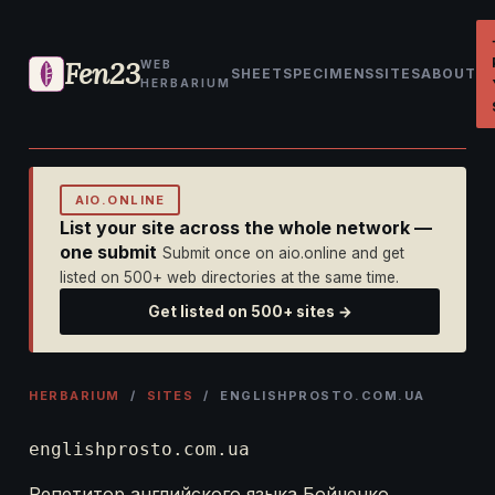
Fen23
WEB
SHEET
SPECIMENS
SITES
ABOUT
HERBARIUM
AIO.ONLINE
List your site across the whole network —
one submit
Submit once on aio.online and get
listed on 500+ web directories at the same time.
Get listed on 500+ sites →
HERBARIUM
/
SITES
/ ENGLISHPROSTO.COM.UA
englishprosto.com.ua
Репетитор английского языка Бойченко