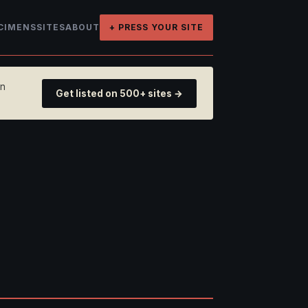
CIMENS
SITES
ABOUT
+ PRESS YOUR SITE
on
Get listed on 500+ sites →