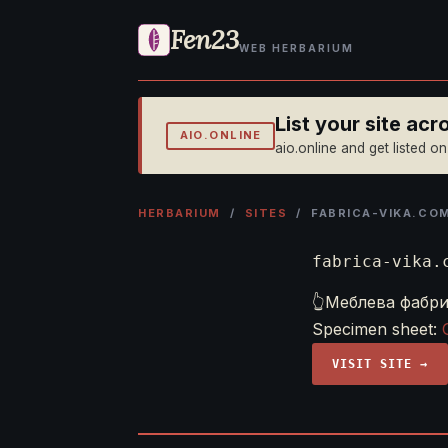
Fen23
WEB HERBARIUM
List your site ac
AIO.ONLINE
aio.online and get listed o
HERBARIUM
/
SITES
/ FABRICA-VIKA.CO
fabrica-vika.
👆Меблева фабрик
Specimen sheet:
VISIT SITE →