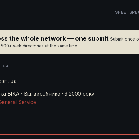
SHEET
SPE
ross the whole network — one submit
Submit once 
n 500+ web directories at the same time.
M.UA
com.ua
а ВІКА · Від виробника · З 2000 року
General Service