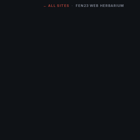
← ALL SITES
· FEN23 WEB HERBARIUM