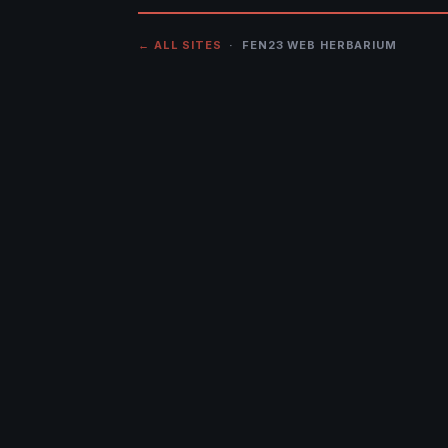
← ALL SITES
· FEN23 WEB HERBARIUM