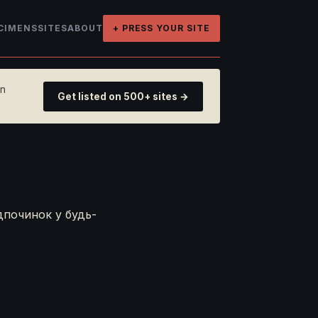
CIMENS
SITES
ABOUT
+ PRESS YOUR SITE
on
Get listed on 500+ sites →
ідпочинок у будь-