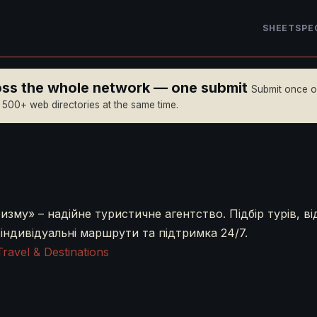
SHEET
SPE
ross the whole network — one submit
Submit once 
n 500+ web directories at the same time.
ризму» – надійне туристичне агентство. Підбір турів, в
у, індивідуальні маршрути та підтримка 24/7.
Travel & Destinations