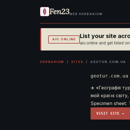
Fen23
WEB HERBARIUM
List your site ac
AIO.ONLINE
aio.online and get listed o
HERBARIUM
/
SITES
/ GEOTUR.COM.UA
geotur.com.ua
✈️ «Географія ту
якій країні світ
Specimen sheet:
VISIT SITE →