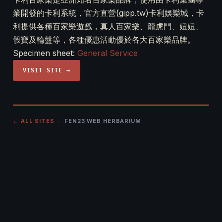
業開發的卡利系統，官方直營(gipp.tw)卡利娛樂城，卡
利提供各種百家樂遊戲，真人百家樂、龍虎鬥、妞妞、
骰寶及輪盤等，各種優惠活動優於各大百家樂品牌。
Specimen sheet:
General Service
VISIT SITE →
← ALL SITES
· FEN23 WEB HERBARIUM