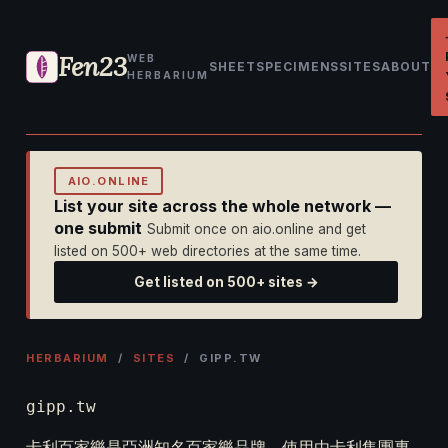
Fen23
WEB
SHEET
SPECIMENS
SITES
ABOUT
HERBARIUM
AIO.ONLINE
List your site across the whole network —
one submit
Submit once on aio.online and get
listed on 500+ web directories at the same time.
Get listed on 500+ sites →
HERBARIUM
/
SITES
/ GIPP.TW
gipp.tw
卡利百家樂是亞洲知名百家樂品牌，使用由卡利集團專