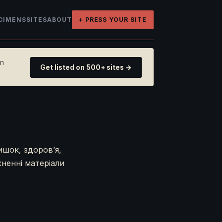
CIMENS
SITES
ABOUT
+ PRESS YOUR SITE
on
Get listed on 500+ sites →
ишок, здоров’я,
хненні матеріали