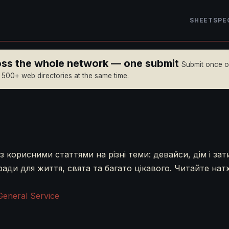
SHEET
SPE
ross the whole network — one submit
Submit once 
n 500+ web directories at the same time.
з корисними статтями на різні теми: девайси, дім і зат
ради для життя, свята та багато цікавого. Читайте нат
General Service