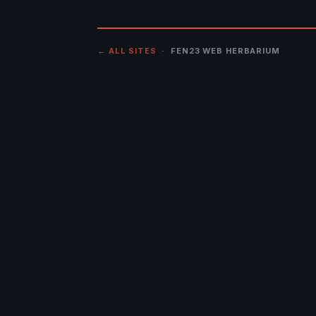
← ALL SITES
· FEN23 WEB HERBARIUM