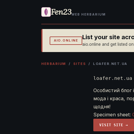
Fen23
WEB HERBARIUM
List your site ac
AIO.ONLINE
aio.online and get listed o
HERBARIUM
/
SITES
/ LOAFER.NET.UA
loafer.net.ua
Особистий блог і
мода і краса, по
щодня!
Specimen sheet:
VISIT SITE →