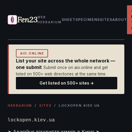
Fen23
WEB
SHEET
SPECIMENS
SITES
ABOUT
HERBARIUM
AIO.ONLINE
List your site across the whole network —
one submit
Submit once on aio.online and get
listed on 500+ web directories at the same time.
Get listed on 500+ sites →
HERBARIUM
/
SITES
/ LOCKOPEN.KIEV.UA
lockopen.kiev.ua
➤ Аварійне відкриття замків в Києві ➤