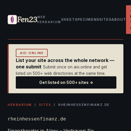
Fen23
WEB
SHEET
SPECIMENS
SITES
ABOUT
HERBARIUM
AIO.ONLINE
List your site across the whole network —
one submit
Submit once on aio.online and get
listed on 500+ web directories at the same time.
Get listed on 500+ sites →
HERBARIUM
/
SITES
/ RHEINHESSENFINANZ.DE
rheinhessenfinanz.de
Finanzberater in Alzey – Vertrauen Sie