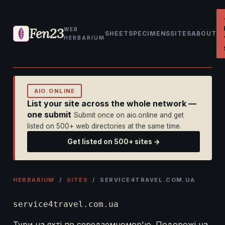
Fen23
WEB
SHEET
SPECIMENS
SITES
ABOUT
HERBARIUM
AIO.ONLINE
List your site across the whole network —
one submit
Submit once on aio.online and get
listed on 500+ web directories at the same time.
Get listed on 500+ sites →
HERBARIUM
/
SITES
/ SERVICE4TRAVEL.COM.UA
service4travel.com.ua
Тури на яхті по середземномор'ю. Подорожі на