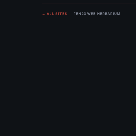
← ALL SITES
· FEN23 WEB HERBARIUM