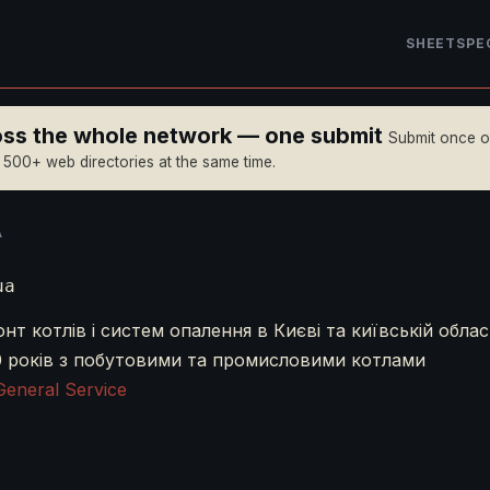
SHEET
SPE
ross the whole network — one submit
Submit once 
n 500+ web directories at the same time.
A
ua
т котлів і систем опалення в Києві та київській облас
0 років з побутовими та промисловими котлами
General Service