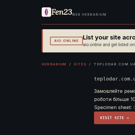
Fen23
WEB HERBARIUM
List your site ac
AIO.ONLINE
aio.online and get listed o
HERBARIUM
/
SITES
/ TEPLODAR.COM.U
teplodar.com.
Замовляйте ремон
роботи більше 1
Specimen sheet:
VISIT SITE →