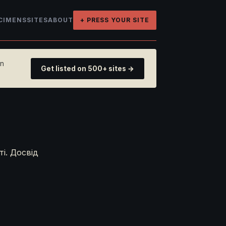
CIMENS
SITES
ABOUT
+ PRESS YOUR SITE
on
Get listed on 500+ sites →
ті. Досвід