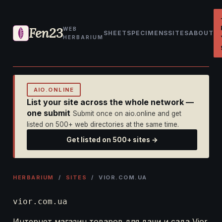
Fen23
WEB
SHEET
SPECIMENS
SITES
ABOUT
HERBARIUM
AIO.ONLINE
List your site across the whole network —
one submit
Submit once on aio.online and get
listed on 500+ web directories at the same time.
Get listed on 500+ sites →
HERBARIUM
/
SITES
/ VIOR.COM.UA
vior.com.ua
Интернет магазин товаров для дачи и сада Vior.