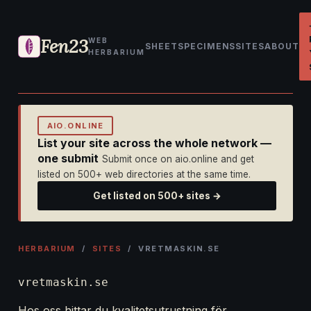
Fen23
WEB
SHEET
SPECIMENS
SITES
ABOUT
HERBARIUM
AIO.ONLINE
List your site across the whole network —
one submit
Submit once on aio.online and get
listed on 500+ web directories at the same time.
Get listed on 500+ sites →
HERBARIUM
/
SITES
/ VRETMASKIN.SE
vretmaskin.se
Hos oss hittar du kvalitetsutrustning för