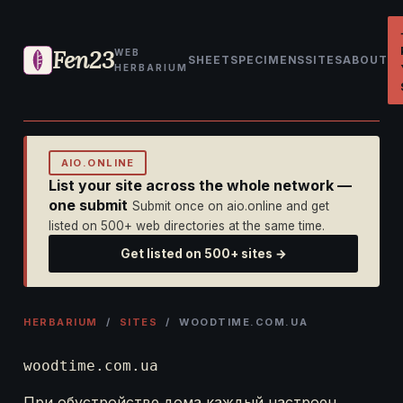
Fen23
WEB
SHEET
SPECIMENS
SITES
ABOUT
HERBARIUM
AIO.ONLINE
List your site across the whole network —
one submit
Submit once on aio.online and get
listed on 500+ web directories at the same time.
Get listed on 500+ sites →
HERBARIUM
/
SITES
/ WOODTIME.COM.UA
woodtime.com.ua
При обустройстве дома каждый настроен,