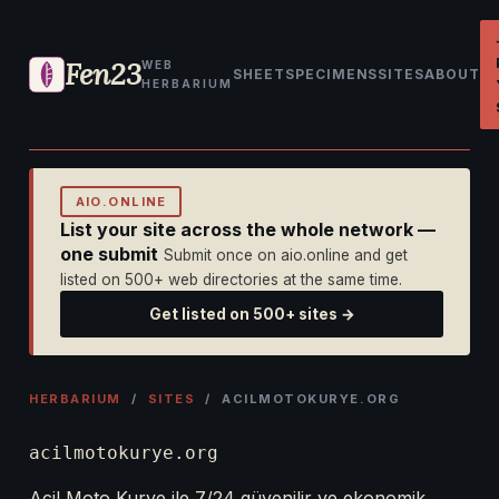
Fen23
WEB
SHEET
SPECIMENS
SITES
ABOUT
HERBARIUM
AIO.ONLINE
List your site across the whole network —
one submit
Submit once on aio.online and get
listed on 500+ web directories at the same time.
Get listed on 500+ sites →
HERBARIUM
/
SITES
/ ACILMOTOKURYE.ORG
acilmotokurye.org
Acil Moto Kurye ile 7/24 güvenilir ve ekonomik