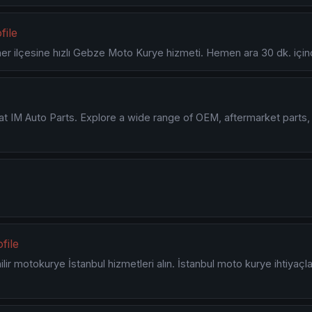
file
her ilçesine hızlı Gebze Moto Kurye hizmeti. Hemen ara 30 dk. iç
at IM Auto Parts. Explore a wide range of OEM, aftermarket parts,
file
ilir motokurye İstanbul hizmetleri alın. İstanbul moto kurye ihtiyaçl