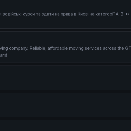
дійські курси та здати на права в Києві на категорії A-B. ⏩ 
ng company. Reliable, affordable moving services across the GTA
eam!