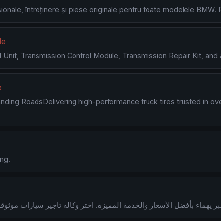
sionale, întreținere și piese originale pentru toate modelele BMW
le
 Unit, Transmission Control Module, Transmission Repair Kit, and al
e
ding RoadsDelivering high-performance truck tires trusted in over
ng.