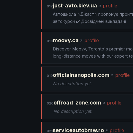
just-avto.kiev.ua
profile
017
Автошкола ⭐Джаст⭐ пропонує пройти во
автокурси ✔️ Досвідчені викладачі
moovy.ca
profile
018
Discover Moovy, Toronto's premier movi
long-distance moves with our expert t
officialnanopolix.com
profile
019
No description yet.
offroad-zone.com
profile
020
No description yet.
serviceautobmw.ro
profile
021