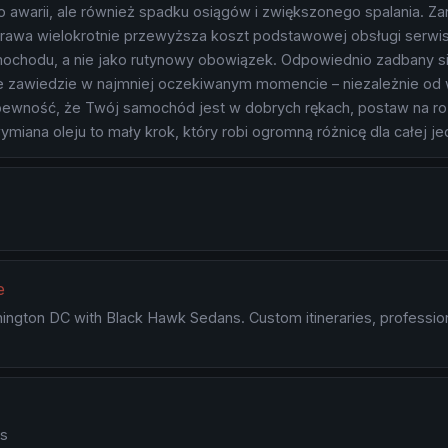
ko awarii, ale również spadku osiągów i zwiększonego spalania. 
awa wielokrotnie przewyższa koszt podstawowej obsługi serwiso
ochodu, a nie jako rutynowy obowiązek. Odpowiednio zadbany sil
e zawiedzie w najmniej oczekiwanym momencie – niezależnie od w
pewność, że Twój samochód jest w dobrych rękach, postaw na ro
miana oleju to mały krok, który robi ogromną różnicę dla całej j
e
hington DC with Black Hawk Sedans. Custom itineraries, profession
es