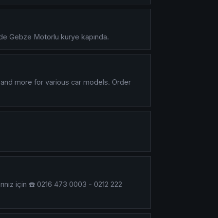
inde Gebze Motorlu kurye kapında.
 and more for various car models. Order
arınız için ☎️ 0216 473 0003 - 0212 222