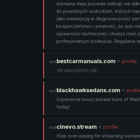
wymiana oleju pozwala uniknąć nie tyl
do poważnych uszkodzeń, których napr
jako inwestycję w długowieczność sam
bezpieczeństwo i pewność, że auto ni
sprawności technicznej i chcesz mieć 
profesjonalnym podejściu. Regularna wy
bestcarmanuals.com
profile
006
No description yet.
blackhawksedans.com
profil
007
Experience luxury private tours of Was
today!
cinevo.stream
profile
008
Stop over-paying for streaming servic