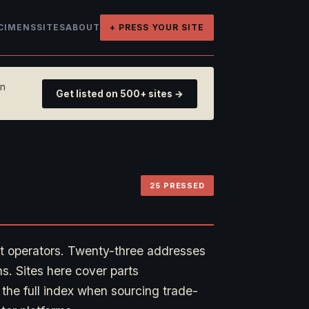
CIMENS
SITES
ABOUT
+ PRESS YOUR SITE
on
Get listed on 500+ sites →
25 PRESSED
ort operators. Twenty-three addresses
s. Sites here cover parts
 the full index when sourcing trade-