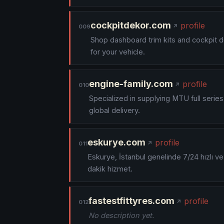
cockpitdekor.com
profile
009
Shop dashboard trim kits and cockpit 
for your vehicle.
engine-family.com
profile
010
Specialized in supplying MTU full series
global delivery.
eskurye.com
profile
011
Eskurye, İstanbul genelinde 7/24 hızlı ve
dakik hizmet.
fastestfittyres.com
profile
012
No description yet.