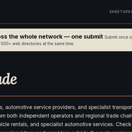
SHEET
SPE
ross the whole network — one submit
Submit once 
n 500+ web directories at the same time.
ade
ers, automotive service providers, and specialist transp
om both independent operators and regional trade chain
icle rentals, and specialist automotive services. Check