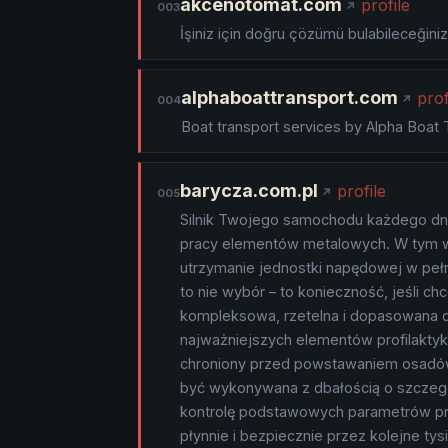
akcenotomat.com
profile
003
İşiniz için doğru çözümü bulabileceğiniz
alphaboattransport.com
prof
004
Boat transport services by Alpha Boat Tr
barycza.com.pl
profile
005
Silnik Twojego samochodu każdego dnia
pracy elementów metalowych. W tym ws
utrzymanie jednostki napędowej w pełn
to nie wybór – to konieczność, jeśli c
kompleksowa, rzetelna i dopasowana do
najważniejszych elementów profilaktyki
chroniony przed powstawaniem osadów
być wykonywana z dbałością o szczegó
kontrolę podstawowych parametrów prac
płynnie i bezpiecznie przez kolejne t