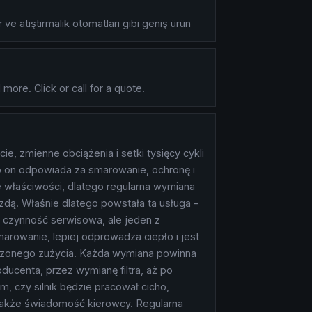
ve atıştırmalık otomatları gibi geniş ürün
more. Click or call for a quote.
, zmienne obciążenia i setki tysięcy cykli
o on odpowiada za smarowanie, ochronę i
e właściwości, dlatego regularna wymiana
zdą. Właśnie dlatego powstała ta usługa –
 czynność serwisowa, ale jeden z
marowanie, lepiej odprowadza ciepło i jest
szonego zużycia. Każda wymiana powinna
ucenta, przez wymianę filtra, aż po
, czy silnik będzie pracował cicho,
 także świadomość kierowcy. Regularna