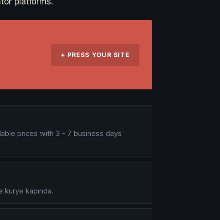
tor platforms.
+ PRESS YOUR SITE
dable prices with 3 – 7 business days
de kurye kapında.