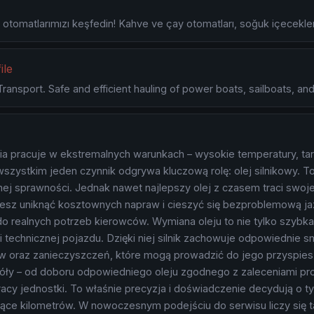
 otomatlarımızı keşfedin! Kahve ve çay otomatları, soğuk içecekler 
ile
ansport. Safe and efficient hauling of power boats, sailboats, and 
 pracuje w ekstremalnych warunkach – wysokie temperatury, tarcie
zystkim jeden czynnik odgrywa kluczową rolę: olej silnikowy. T
ej sprawności. Jednak nawet najlepszy olej z czasem traci swoj
hcesz uniknąć kosztownych napraw i cieszyć się bezproblemową ja
 realnych potrzeb kierowców. Wymiana oleju to nie tylko szybka
 technicznej pojazdu. Dzięki niej silnik zachowuje odpowiednie s
 oraz zanieczyszczeń, które mogą prowadzić do jego przyspie
ły – od doboru odpowiedniego oleju zgodnego z zaleceniami prod
y jednostki. To właśnie precyzja i doświadczenie decydują o tym
ysiące kilometrów. W nowoczesnym podejściu do serwisu liczy się