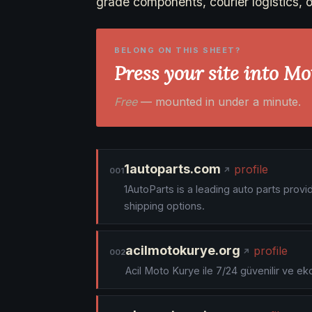
grade components, courier logistics, o
BELONG ON THIS SHEET?
Press your site into M
Free
— mounted in under a minute.
1autoparts.com
profile
001
1AutoParts is a leading auto parts prov
shipping options.
acilmotokurye.org
profile
002
Acil Moto Kurye ile 7/24 güvenilir ve e