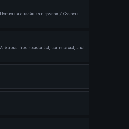
Навчання онлайн та в групах ⚡ Сучасні
. Stress-free residential, commercial, and