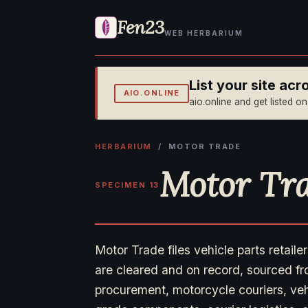
Fen23
WEB HERBARIUM
List your site ac
AIO.ONLINE
aio.online and get listed o
HERBARIUM
/ MOTOR TRADE
Motor Tr
SPECIMEN 13
Motor Trade files vehicle parts retail
are cleared and on record, sourced fr
procurement, motorcycle couriers, veh