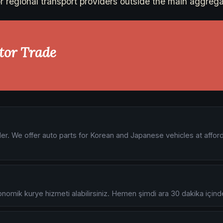
r regional transport providers outside the main aggrega
otor Trade
ider. We offer auto parts for Korean and Japanese vehicles at affor
konomik kurye hizmeti alabilirsiniz. Hemen şimdi ara 30 dakika için