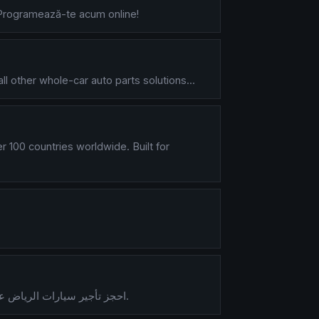
. Programează-te acum online!
l other whole-car auto parts solutions...
 100 countries worldwide. Built for
احجز تأجير سيارات الرياض عبر يهماء بأفضل الأسعار والخدمة المميزة. اختر وكاله تاجير سيارات موثوقة تضمن راحتك وأمان رحلتك بسهولة وسرعة.