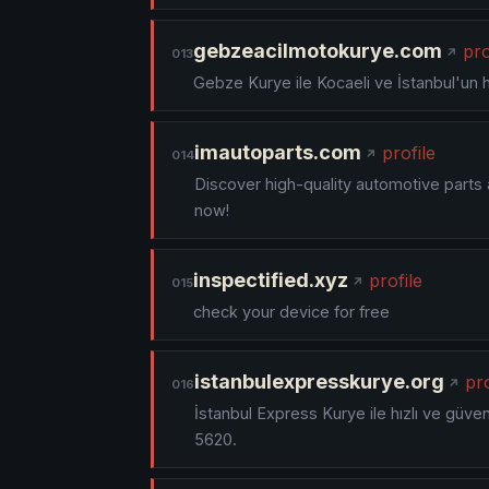
gebzeacilmotokurye.com
pro
013
Gebze Kurye ile Kocaeli ve İstanbul'un 
imautoparts.com
profile
014
Discover high-quality automotive parts 
now!
inspectified.xyz
profile
015
check your device for free
istanbulexpresskurye.org
pro
016
İstanbul Express Kurye ile hızlı ve güven
5620.