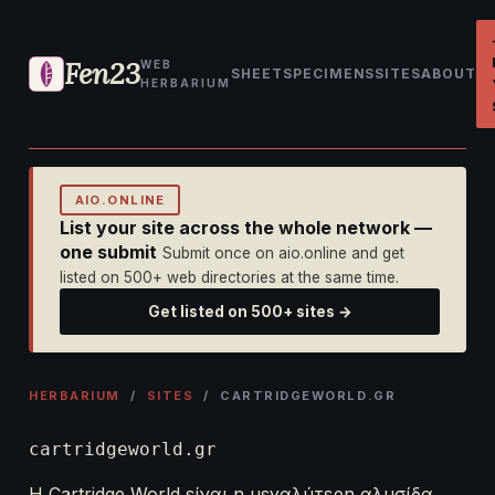
Fen23
WEB
SHEET
SPECIMENS
SITES
ABOUT
HERBARIUM
AIO.ONLINE
List your site across the whole network —
one submit
Submit once on aio.online and get
listed on 500+ web directories at the same time.
Get listed on 500+ sites →
HERBARIUM
/
SITES
/ CARTRIDGEWORLD.GR
cartridgeworld.gr
Η Cartridge World είναι η μεγαλύτερη αλυσίδα