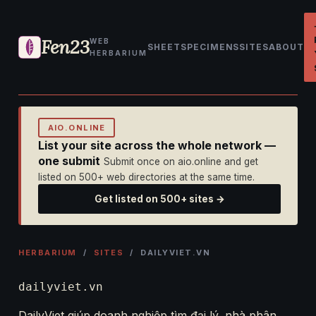
Fen23
WEB
SHEET
SPECIMENS
SITES
ABOUT
HERBARIUM
AIO.ONLINE
List your site across the whole network —
one submit
Submit once on aio.online and get
listed on 500+ web directories at the same time.
Get listed on 500+ sites →
HERBARIUM
/
SITES
/ DAILYVIET.VN
dailyviet.vn
DailyViet giúp doanh nghiệp tìm đại lý, nhà phân