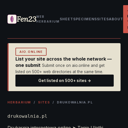
Fen23
WEB
SHEET
SPECIMENS
SITES
ABOUT
HERBARIUM
AIO.ONLINE
List your site across the whole network —
one submit
Submit once on aio.online and get
listed on 500+ web directories at the same time.
Get listed on 500+ sites →
HERBARIUM
/
SITES
/ DRUKOWALNIA.PL
drukowalnia.pl
Drukarnia internetowa online ➤ Tanie Ulotki,