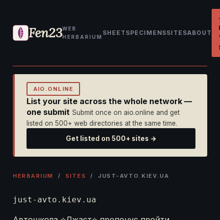
Fen23
WEB
SHEET
SPECIMENS
SITES
ABOUT
HERBARIUM
AIO.ONLINE
List your site across the whole network —
one submit
Submit once on aio.online and get
listed on 500+ web directories at the same time.
Get listed on 500+ sites →
HERBARIUM
/
SITES
/ JUST-AVTO.KIEV.UA
just-avto.kiev.ua
Автошкола ⭐Джаст⭐ пропонує пройти