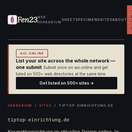
Fen23
WEB
SHEET
SPECIMENS
SITES
ABOUT
HERBARIUM
AIO.ONLINE
List your site across the whole network —
one submit
Submit once on aio.online and get
listed on 500+ web directories at the same time.
Get listed on 500+ sites →
HERBARIUM
/
SITES
/ TIPTOP-EINRICHTUNG.DE
tiptop-einrichtung.de
Kosmetikeinrichtung im stilvollen Design online. In