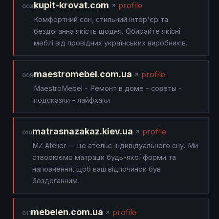
kupit-krovat.com
profile
008
Комфортний сон, стильний інтер'єр та
бездоганна якість щодня. Обирайте якісні
меблі від провідних українських виробників.
maestromebel.com.ua
profile
009
MaestroMebel - Ремонт в доме - советы -
подсказки - лайфхаки
matrasnazakaz.kiev.ua
profile
010
MZ Atelier — це ательє індивідуального сну. Ми
створюємо матраци будь-якої форми та
наповнення, щоб ваш відпочинок був
бездоганним.
mebelen.com.ua
profile
011