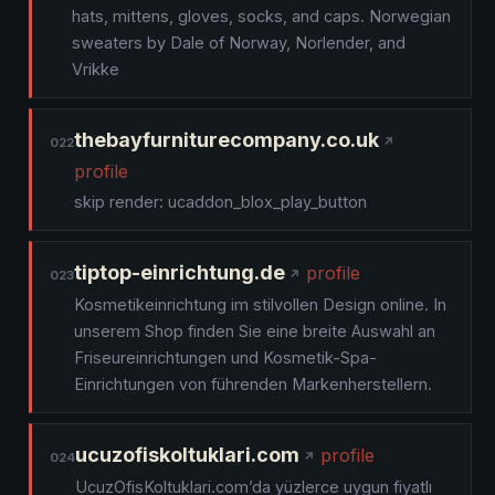
hats, mittens, gloves, socks, and caps. Norwegian
sweaters by Dale of Norway, Norlender, and
Vrikke
thebayfurniturecompany.co.uk
022
profile
skip render: ucaddon_blox_play_button
tiptop-einrichtung.de
profile
023
Kosmetikeinrichtung im stilvollen Design online. In
unserem Shop finden Sie eine breite Auswahl an
Friseureinrichtungen und Kosmetik-Spa-
Einrichtungen von führenden Markenherstellern.
ucuzofiskoltuklari.com
profile
024
UcuzOfisKoltuklari.com’da yüzlerce uygun fiyatlı