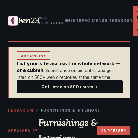
Fen23
WEB
SHEET
SPECIMENS
SITES
ABOUT
HERBARIUM
AIO.ONLINE
List your site across the whole network —
one submit
Submit once on aio.online and get
listed on 500+ web directories at the same time.
Get listed on 500+ sites →
HERBARIUM
/ FURNISHINGS & INTERIORS
Furnishings &
SPECIMEN 07
26 PRESSED