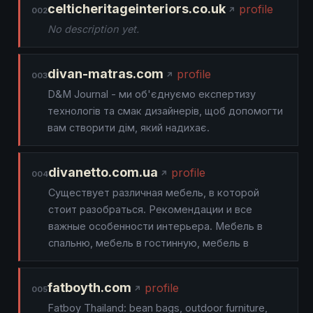
celticheritageinteriors.co.uk
profile
002
No description yet.
divan-matras.com
profile
003
D&M Journal - ми об'єднуємо експертизу
технологів та смак дизайнерів, щоб допомогти
вам створити дім, який надихає.
divanetto.com.ua
profile
004
Существует различная мебель, в которой
стоит разобраться. Рекомендации и все
важные особенности интерьера. Мебель в
спальню, мебель в гостинную, мебель в
fatboyth.com
profile
005
Fatboy Thailand: bean bags, outdoor furniture,