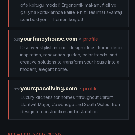
ofis koltuğu modeli! Ergonomik makam, fileli ve
çalışma koltuklarında kalite + hızlı teslimat avantajı
seni bekliyor — hemen keşfet!
yourfancyhouse.com
profile
025
Discover stylish interior design ideas, home decor
inspiration, renovation guides, color trends, and
creative solutions to transform your house into a
modern, elegant home.
yourspaceliving.com
profile
026
Luxury kitchens for homes throughout Cardiff,
Llantwit Major, Cowbridge and South Wales, from
design to construction and installation.
RELATED SPECIMENS