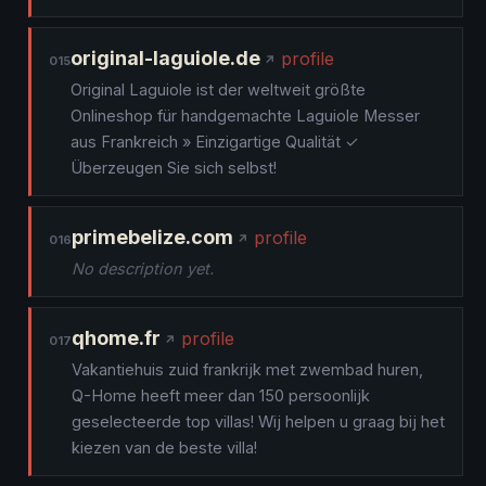
original-laguiole.de
profile
015
Original Laguiole ist der weltweit größte
Onlineshop für handgemachte Laguiole Messer
aus Frankreich » Einzigartige Qualität ✓
Überzeugen Sie sich selbst!
primebelize.com
profile
016
No description yet.
qhome.fr
profile
017
Vakantiehuis zuid frankrijk met zwembad huren,
Q-Home heeft meer dan 150 persoonlijk
geselecteerde top villas! Wij helpen u graag bij het
kiezen van de beste villa!