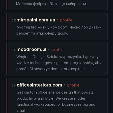
Меблева фабрика Віка - це найкращі м
mirspalni.com.ua
profile
012
Мистецтво жити у комфорті. Чесно про дизайн,
ремонт та атмосферу дому.
moodroom.pl
profile
013
Wnętrza. Design. Sztuka wypoczynku. Łączymy
wiedzę technologów z gustem projektantów, aby
pomóc Ci stworzyć dom, który inspiruje.
officesinteriors.com
profile
014
Get custom office interior design that boosts
productivity and style. We create modern,
functional workspaces for businesses big and
small.