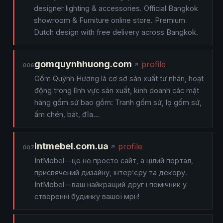
designer lighting & accessories. Official Bangkok
showroom & Furniture online store. Premium
Dutch design with free delivery across Bangkok.
gomquynhhuong.com
profile
006
Gốm Quỳnh Hương là cơ sở sản xuất tư nhân, hoạt
động trong lĩnh vực sản xuất, kinh doanh các mặt
hàng gốm sứ bao gồm: Tranh gốm sứ, lọ gốm sứ,
ấm chén, bát, đĩa…
intmebel.com.ua
profile
007
IntMebel – це не просто сайт, а цілий портал,
присвячений дизайну, інтер’єру та декору.
IntMebel – ваш найкращий друг і помічник у
створенні будинку вашої мрії!