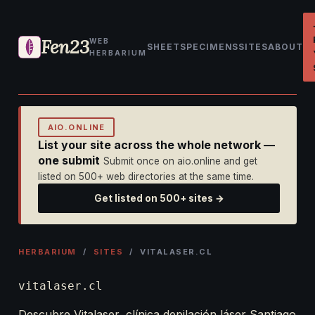
Fen23
WEB
SHEET
SPECIMENS
SITES
ABOUT
HERBARIUM
AIO.ONLINE
List your site across the whole network —
one submit
Submit once on aio.online and get
listed on 500+ web directories at the same time.
Get listed on 500+ sites →
HERBARIUM
/
SITES
/ VITALASER.CL
vitalaser.cl
Descubre Vitalaser, clínica depilación láser Santiago